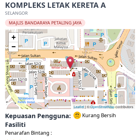
KOMPLEKS LETAK KERETA A
SELANGOR
MAJLIS BANDARAYA PETALING JAYA
+
−
Leaflet
| ©
OpenStreetMap
contributors
Kepuasan Pengguna:
Kurang Bersih
Fasiliti
Penarafan Bintang :