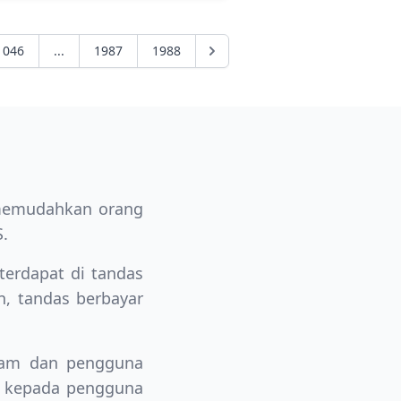
1046
...
1987
1988
 memudahkan orang
.
terdapat di tandas
n, tandas berbayar
awam dan pengguna
n kepada pengguna