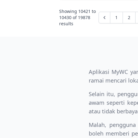
Showing
10421
to
10430
of
19878
1
2
results
Aplikasi MyWC ya
ramai mencari lok
Selain itu, pengg
awam seperti kepe
atau tidak berbayar
Malah, pengguna 
boleh memberi pe