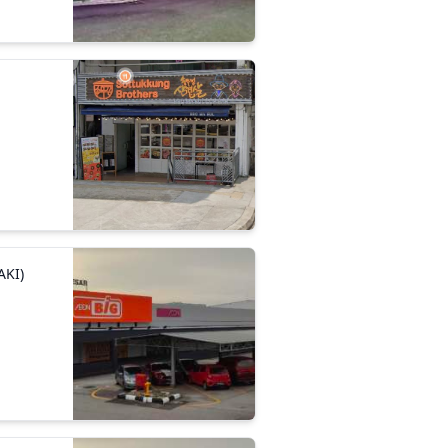
N
N
AKI)