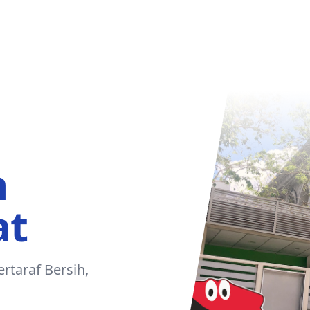
h
at
rtaraf Bersih,